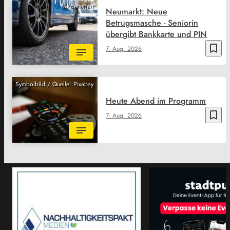
KI generiert
Neumarkt: Neue
Betrugsmasche - Seniorin
übergibt Bankkarte und PIN
bookmark_border
7. Aug. 2026
Symbolbild / Quelle: Pixabay
Heute Abend im Programm
bookmark_border
7. Aug. 2026