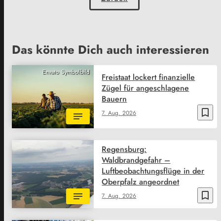
Das könnte Dich auch interessieren
Envato Symbolbild
Freistaat lockert finanzielle
Zügel für angeschlagene
Bauern
bookmark_border
7. Aug. 2026
Regensburg:
Waldbrandgefahr –
Luftbeobachtungsflüge in der
Oberpfalz angeordnet
bookmark_border
7. Aug. 2026