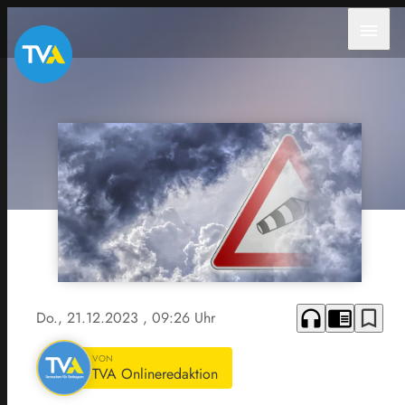
menu
headphones
chrome_reader_mode
bookmark_border
Do., 21.12.2023
, 09:26 Uhr
VON
TVA Onlineredaktion