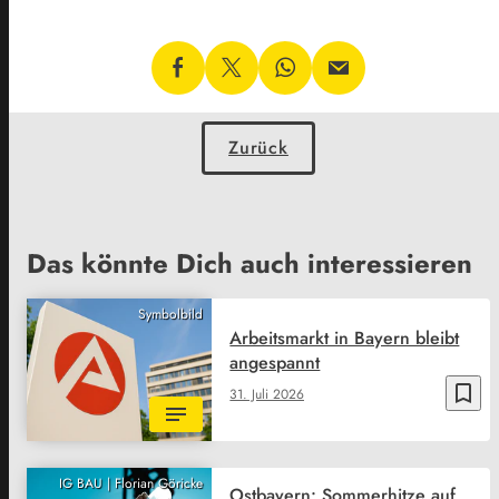
Zurück
Das könnte Dich auch interessieren
Symbolbild
Arbeitsmarkt in Bayern bleibt
angespannt
bookmark_border
31. Juli 2026
IG BAU | Florian Göricke
Ostbayern: Sommerhitze auf