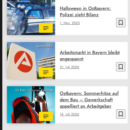
Halloween in Ostbayern:
Polizei zieht Bilanz
bookmark_border
1. Nov. 2025
Symbolbild
Arbeitsmarkt in Bayern bleibt
angespannt
bookmark_border
31. Juli 2026
IG BAU | Florian Göricke
Ostbayern: Sommerhitze auf
dem Bau – Gewerkschaft
appelliert an Arbeitgeber
bookmark_border
14. Juli 2026