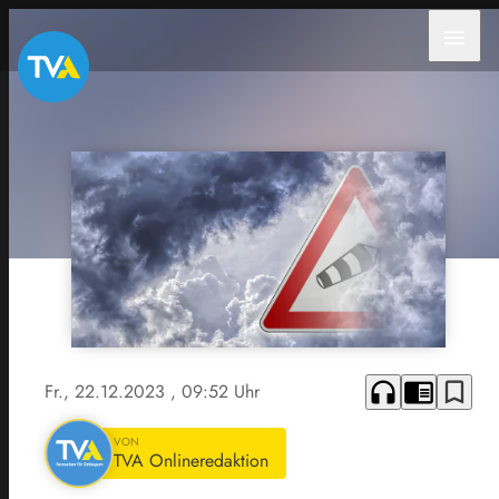
menu
headphones
chrome_reader_mode
bookmark_border
Fr., 22.12.2023
, 09:52 Uhr
VON
TVA Onlineredaktion