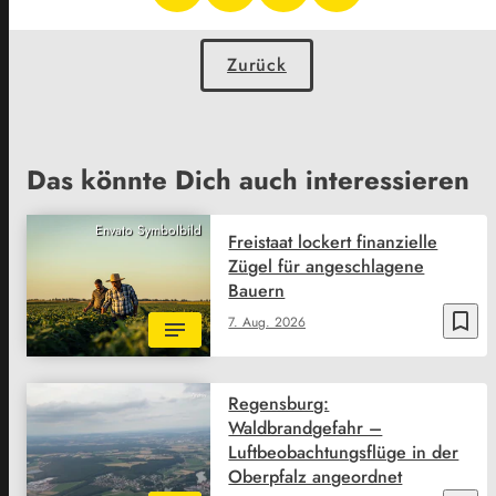
Zurück
Das könnte Dich auch interessieren
Envato Symbolbild
Freistaat lockert finanzielle
Zügel für angeschlagene
Bauern
bookmark_border
7. Aug. 2026
Regensburg:
Waldbrandgefahr –
Luftbeobachtungsflüge in der
Oberpfalz angeordnet