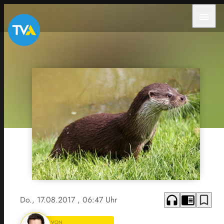
menu
headphones
chrome_reader_mode
bookmark_border
Do., 17.08.2017
, 06:47 Uhr
VON