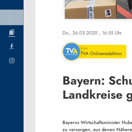
Do., 26.03.2020
, 16:55 Uhr
VON
TVA Onlineredaktion
Bayern: Sch
Landkreise g
Bayerns Wirtschaftsminister Huber
zu versorgen, aus denen Näherei