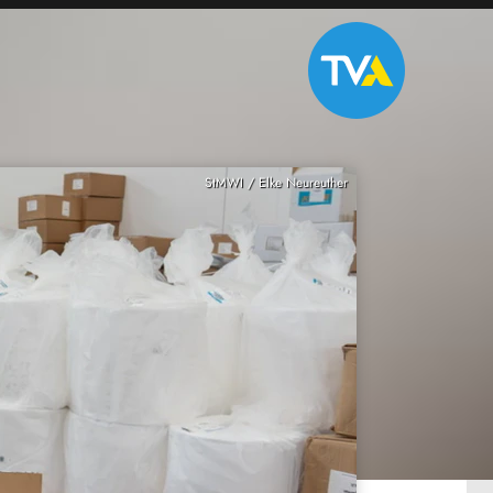
StMWI / Elke Neureuther