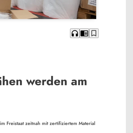
headphones
chrome_reader_mode
bookmark_border
ähen werden am
 Freistaat zeitnah mit zertifiziertem Material