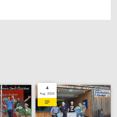
4
Tamara Deml-Glöckner
Cornelia Wabra
Aug. 2026