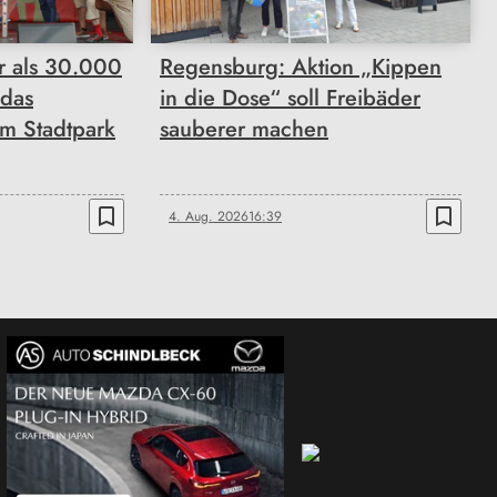
 als 30.000
Regensburg: Aktion „Kippen
 das
in die Dose“ soll Freibäder
im Stadtpark
sauberer machen
bookmark_border
bookmark_border
4. Aug. 2026
16:39