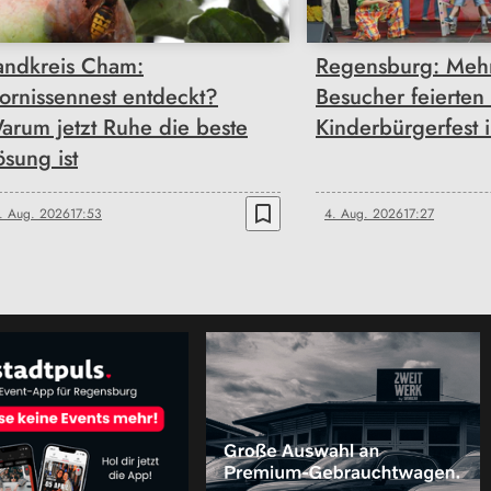
andkreis Cham:
Regensburg: Mehr
ornissennest entdeckt?
Besucher feierten
arum jetzt Ruhe die beste
Kinderbürgerfest 
ösung ist
bookmark_border
. Aug. 2026
17:53
4. Aug. 2026
17:27