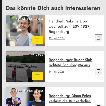
Das könnte Dich auch interessieren
Hans-Christian Wagner
Handball: Sabrina Lipp
wechselt zum ESV 1927
Regensburg
bookmark_border
15. Juli 2026
R. F. Dietze
Regensburger Ruder-Klub
richtete Schulregatta aus
bookmark_border
14. Juli 2026
Hans-Christian Wagner
Regensburg: Diana Feles
verlässt die Bunkerladies