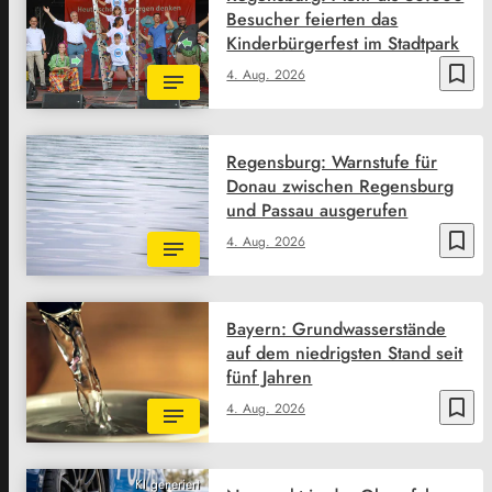
Besucher feierten das
Kinderbürgerfest im Stadtpark
bookmark_border
4. Aug. 2026
Regensburg: Warnstufe für
Donau zwischen Regensburg
und Passau ausgerufen
bookmark_border
4. Aug. 2026
Bayern: Grundwasserstände
auf dem niedrigsten Stand seit
fünf Jahren
bookmark_border
4. Aug. 2026
KI generiert