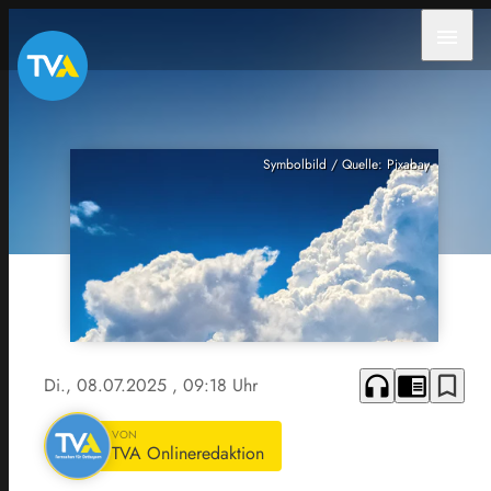
menu
Symbolbild / Quelle: Pixabay
headphones
chrome_reader_mode
bookmark_border
Di., 08.07.2025
, 09:18 Uhr
VON
TVA Onlineredaktion