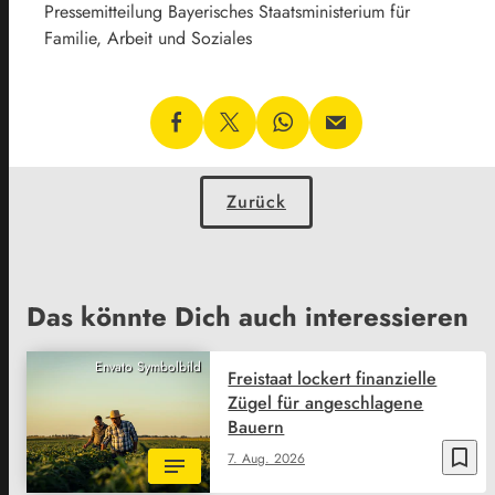
Pressemitteilung Bayerisches Staatsministerium für
Familie, Arbeit und Soziales
Zurück
Das könnte Dich auch interessieren
Envato Symbolbild
Freistaat lockert finanzielle
Zügel für angeschlagene
Bauern
bookmark_border
7. Aug. 2026