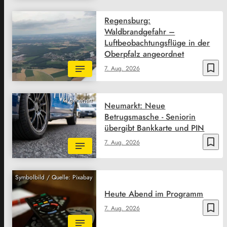
Regensburg:
Waldbrandgefahr –
Luftbeobachtungsflüge in der
Oberpfalz angeordnet
bookmark_border
7. Aug. 2026
KI generiert
Neumarkt: Neue
Betrugsmasche - Seniorin
übergibt Bankkarte und PIN
bookmark_border
7. Aug. 2026
Symbolbild / Quelle: Pixabay
Heute Abend im Programm
bookmark_border
7. Aug. 2026