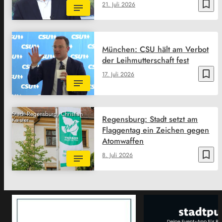
bookmark_border
21. Juli 2026
München: CSU hält am Verbot
der Leihmutterschaft fest
bookmark_border
17. Juli 2026
Stadt Regensburg, Christian
Regensburg: Stadt setzt am
Kaister
Flaggentag ein Zeichen gegen
Atomwaffen
bookmark_border
8. Juli 2026