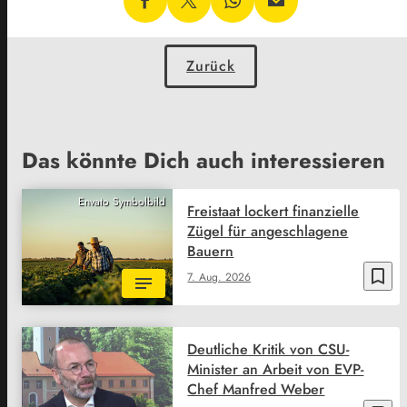
Zurück
Das könnte Dich auch interessieren
Envato Symbolbild
Freistaat lockert finanzielle
Zügel für angeschlagene
Bauern
bookmark_border
7. Aug. 2026
Deutliche Kritik von CSU-
Minister an Arbeit von EVP-
Chef Manfred Weber