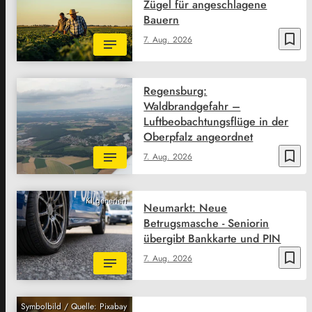
Zügel für angeschlagene
Bauern
bookmark_border
7. Aug. 2026
Regensburg:
Waldbrandgefahr –
Luftbeobachtungsflüge in der
Oberpfalz angeordnet
bookmark_border
7. Aug. 2026
KI generiert
Neumarkt: Neue
Betrugsmasche - Seniorin
übergibt Bankkarte und PIN
bookmark_border
7. Aug. 2026
Symbolbild / Quelle: Pixabay