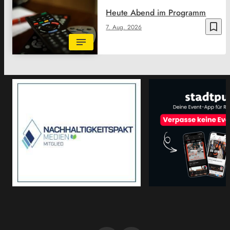
Heute Abend im Programm
bookmark_border
7. Aug. 2026