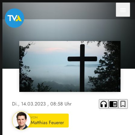
menu
headphones
chrome_reader_mode
bookmark_border
Di., 14.03.2023
, 08:58 Uhr
VON
Matthias Feuerer