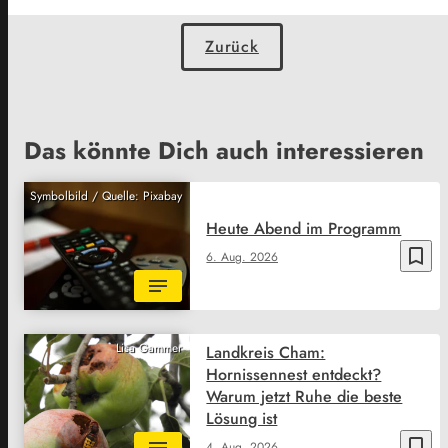
Zurück
Das könnte Dich auch interessieren
Symbolbild / Quelle: Pixabay
Heute Abend im Programm
bookmark_border
6. Aug. 2026
Lisa Gammer
Landkreis Cham:
Hornissennest entdeckt?
Warum jetzt Ruhe die beste
Lösung ist
bookmark_border
4. Aug. 2026