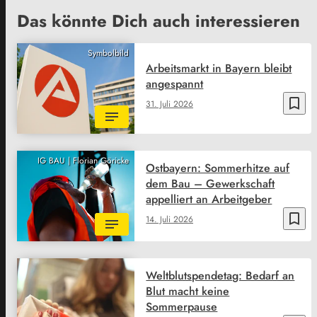
Das könnte Dich auch interessieren
Symbolbild
Arbeitsmarkt in Bayern bleibt
angespannt
bookmark_border
31. Juli 2026
IG BAU | Florian Göricke
Ostbayern: Sommerhitze auf
dem Bau – Gewerkschaft
appelliert an Arbeitgeber
bookmark_border
14. Juli 2026
Weltblutspendetag: Bedarf an
Blut macht keine
Sommerpause