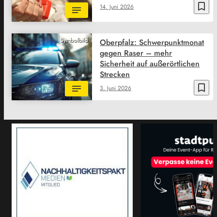
bookmark_border
14. Juni 2026
Symbolbild
Oberpfalz: Schwerpunktmonat
gegen Raser – mehr
Sicherheit auf außerörtlichen
Strecken
bookmark_border
3. Juni 2026