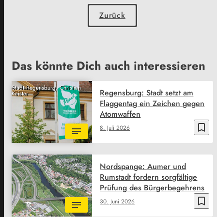
Zurück
Das könnte Dich auch interessieren
Stadt Regensburg, Christian
Regensburg: Stadt setzt am
Kaister
Flaggentag ein Zeichen gegen
Atomwaffen
bookmark_border
8. Juli 2026
Nordspange: Aumer und
Rumstadt fordern sorgfältige
Prüfung des Bürgerbegehrens
bookmark_border
30. Juni 2026