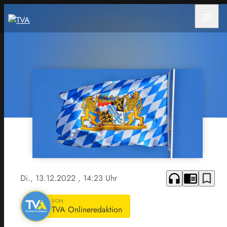
menu
headphones
chrome_reader_mode
bookmark_border
Di., 13.12.2022
, 14:23 Uhr
VON
TVA Onlineredaktion