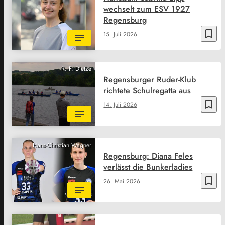
wechselt zum ESV 1927
Regensburg
bookmark_border
15. Juli 2026
R. F. Dietze
Regensburger Ruder-Klub
richtete Schulregatta aus
bookmark_border
14. Juli 2026
Hans-Christian Wagner
Regensburg: Diana Feles
verlässt die Bunkerladies
bookmark_border
26. Mai 2026