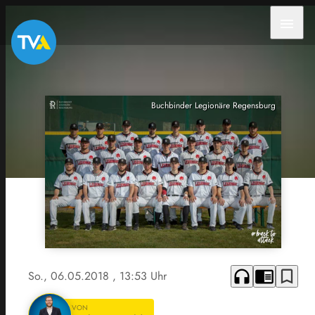
menu
Buchbinder Legionäre Regensburg
headphones
chrome_reader_mode
bookmark_border
So., 06.05.2018
, 13:53 Uhr
VON