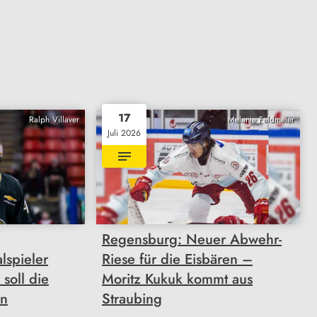
17
Ralph Villaver
Melanie Feldmeier
Juli 2026
Regensburg: Neuer Abwehr-
lspieler
Riese für die Eisbären –
soll die
Moritz Kukuk kommt aus
en
Straubing