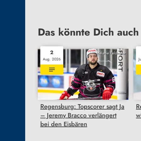
Das könnte Dich auch 
2
Melanie Feldmeier
Aug. 2026
J
Regensburg: Topscorer sagt Ja
R
– Jeremy Bracco verlängert
w
bei den Eisbären