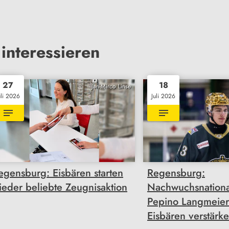
interessieren
27
18
Jan-Mirco Linse
uli 2026
Juli 2026
egensburg: Eisbären starten
Regensburg:
ieder beliebte Zeugnisaktion
Nachwuchsnationa
Pepino Langmeier 
Eisbären verstärk