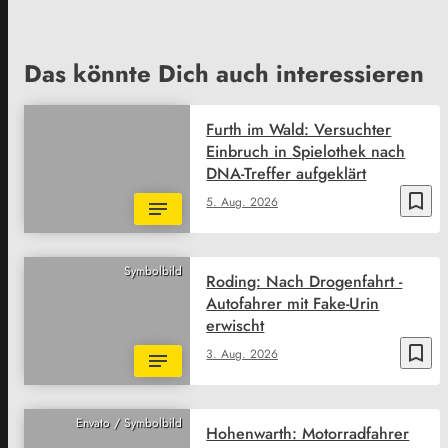
Das könnte Dich auch interessieren
Furth im Wald: Versuchter
Einbruch in Spielothek nach
DNA-Treffer aufgeklärt
bookmark_border
5. Aug. 2026
Symbolbild
Roding: Nach Drogenfahrt -
Autofahrer mit Fake-Urin
erwischt
bookmark_border
3. Aug. 2026
Envato / Symbolbild
Hohenwarth: Motorradfahrer