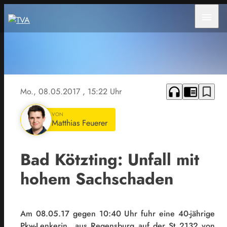
menu
headphones
chrome_reader_mode
bookmark_border
Mo., 08.05.2017
, 15:22 Uhr
VON
Matthias Feuerer
Bad Kötzting: Unfall mit
hohem Sachschaden
Am 08.05.17 gegen 10:40 Uhr fuhr eine 40-jährige
Pkw-Lenkerin aus Regensburg auf der St 2132 von