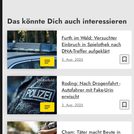
Das könnte Dich auch interessieren
Furth im Wald: Versuchter
Einbruch in Spielothek nach
DNA-Treffer aufgeklärt
bookmark_border
5. Aug. 2026
Symbolbild
Roding: Nach Drogenfahrt -
Autofahrer mit Fake-Urin
erwischt
bookmark_border
3. Aug. 2026
Symbolbild
Cham: Täter macht Beute in