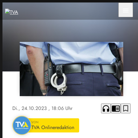
menu
headphones
chrome_reader_mode
bookmark_border
Di., 24.10.2023
, 18:06 Uhr
VON
TVA Onlineredaktion