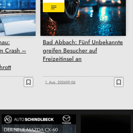
nau:
Bad Abbach: Fünf Unbekannte
m Crash –
greifen Besucher auf
Freizeitinsel an
rott
bookmark_border
bookmark_border
1. Aug. 2026
09:06