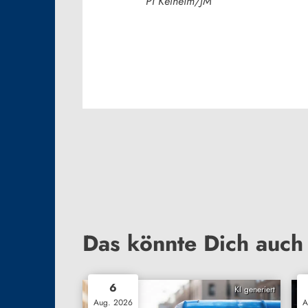
PI Kelheim/JM
Das könnte Dich auch 
6
KI generiert
Aug. 2026
A