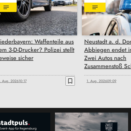
iederbayern: Waffenteile aus
Neustadt a. d. Do
em 3-D-Drucker? Polizei stellt
Abbiegen endet i
eweise sicher
Zwei Autos nach
Zusammenstoß Sch
bookmark_border
. Aug. 2026
10:17
1. Aug. 2026
09:09