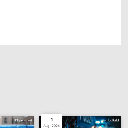
1
KI generiert
Symbolbild
Aug. 2026