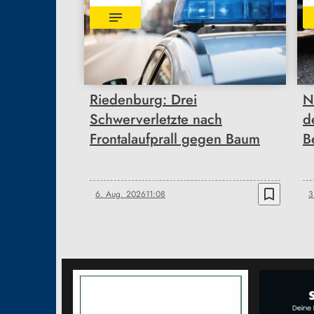
Riedenburg: Drei
N
Schwerverletzte nach
d
Frontalaufprall gegen Baum
B
bookmark_border
6. Aug. 2026
11:08
3