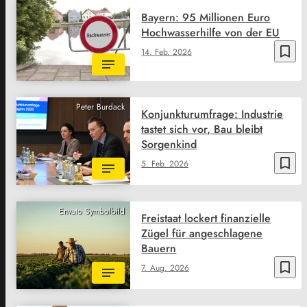
Bayern: 95 Millionen Euro
Hochwasserhilfe von der EU
bookmark_border
14. Feb. 2026
Peter Burdack
Konjunkturumfrage: Industrie
tastet sich vor, Bau bleibt
Sorgenkind
bookmark_border
5. Feb. 2026
Envato Symbolbild
Freistaat lockert finanzielle
Zügel für angeschlagene
Bauern
bookmark_border
7. Aug. 2026