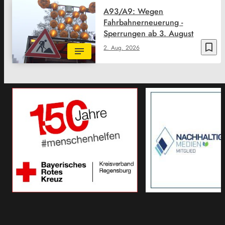
A93/A9: Wegen
Fahrbahnerneuerung -
Sperrungen ab 3. August
bookmark_border
2. Aug. 2026