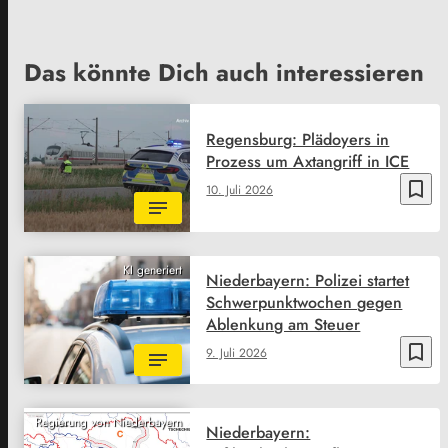
Das könnte Dich auch interessieren
Regensburg: Plädoyers in
Prozess um Axtangriff in ICE
bookmark_border
10. Juli 2026
KI generiert
Niederbayern: Polizei startet
Schwerpunktwochen gegen
Ablenkung am Steuer
bookmark_border
9. Juli 2026
Regierung von Niederbayern
Niederbayern: