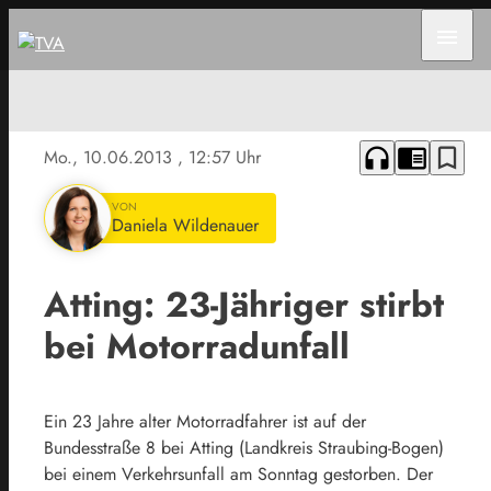
menu
headphones
chrome_reader_mode
bookmark_border
Mo., 10.06.2013
, 12:57 Uhr
VON
Daniela Wildenauer
Atting: 23-Jähriger stirbt
bei Motorradunfall
Ein 23 Jahre alter Motorradfahrer ist auf der
Bundesstraße 8 bei Atting (Landkreis Straubing-Bogen)
bei einem Verkehrsunfall am Sonntag gestorben. Der