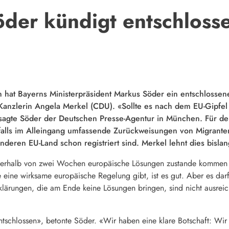
Söder kündigt entschlos
ion hat Bayerns Ministerpräsident Markus Söder ein entschloss
Kanzlerin Angela Merkel (CDU). «Sollte es nach dem EU-Gipfe
sagte Söder der Deutschen Presse-Agentur in München. Für de
tfalls im Alleingang umfassende Zurückweisungen von Migrant
deren EU-Land schon registriert sind. Merkel lehnt dies bislang
nerhalb von zwei Wochen europäische Lösungen zustande kommen – d
 eine wirksame europäische Regelung gibt, ist es gut. Aber es dar
klärungen, die am Ende keine Lösungen bringen, sind nicht ausrei
tschlossen», betonte Söder. «Wir haben eine klare Botschaft: Wir