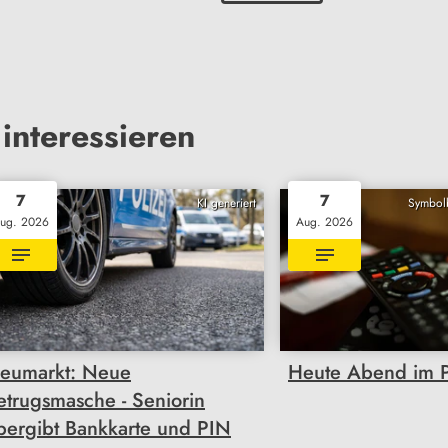
interessieren
7
7
KI generiert
Symbolb
ug. 2026
Aug. 2026
eumarkt: Neue
Heute Abend im 
etrugsmasche - Seniorin
bergibt Bankkarte und PIN