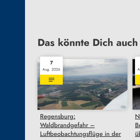
Das könnte Dich auch 
7
Aug. 2026
A
Regensburg:
N
Waldbrandgefahr –
B
Luftbeobachtungsflüge in der
ü