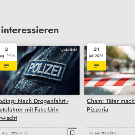
interessieren
3
31
Symbolbild
ug. 2026
Juli 2026
oding: Nach Drogenfahrt -
Cham: Täter macht
utofahrer mit Fake-Urin
Pizzeria
rwischt
bookmark_border
. Aug. 2026
11:52
31. Juli 2026
13:25