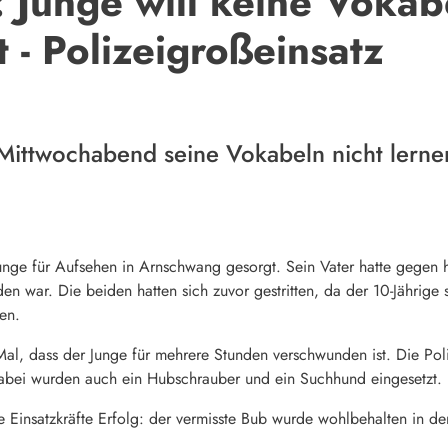
 Junge will keine Vokab
 - Polizeigroßeinsatz
e Mittwochabend seine Vokabeln nicht lern
unge für Aufsehen in Arnschwang gesorgt. Sein Vater hatte gegen ha
n war. Die beiden hatten sich zuvor gestritten, da der 10-Jährige 
sen.
 Mal, dass der Junge für mehrere Stunden verschwunden ist. Die Po
Dabei wurden auch ein Hubschrauber und ein Suchhund eingesetzt.
e Einsatzkräfte Erfolg: der vermisste Bub wurde wohlbehalten in d