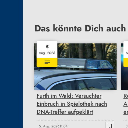
Das könnte Dich auch 
5
Aug. 2026
A
Furth im Wald: Versuchter
R
Einbruch in Spielothek nach
A
DNA-Treffer aufgeklärt
e
bookmark_border
5. Aug. 2026
11:04
3