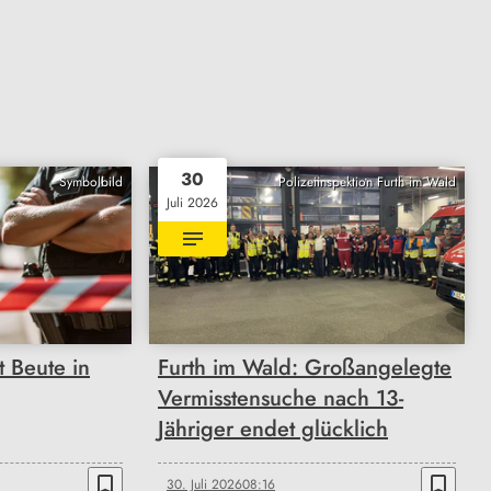
30
Symbolbild
Polizeiinspektion Furth im Wald
Juli 2026
 Beute in
Furth im Wald: Großangelegte
Vermisstensuche nach 13-
Jähriger endet glücklich
bookmark_border
bookmark_border
30. Juli 2026
08:16