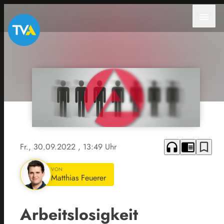
menu
headphones
chrome_reader_mode
bookmark_border
Fr., 30.09.2022
, 13:49 Uhr
VON
Matthias Feuerer
Arbeitslosigkeit