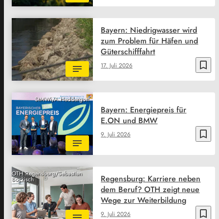
Bayern: Niedrigwasser wird
zum Problem für Häfen und
Güterschifffahrt
bookmark_border
17. Juli 2026
StMWi/A.Heddergott
Bayern: Energiepreis für
E.ON und BMW
bookmark_border
9. Juli 2026
OTH Regensburg/Sebastian
Regensburg: Karriere neben
Bockisch
dem Beruf? OTH zeigt neue
Wege zur Weiterbildung
bookmark_border
9. Juli 2026