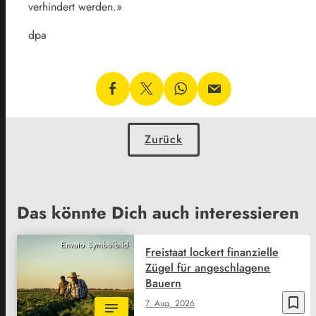
verhindert werden.»
dpa
Zurück
Das könnte Dich auch interessieren
Envato Symbolbild
Freistaat lockert finanzielle
Zügel für angeschlagene
Bauern
bookmark_border
7. Aug. 2026