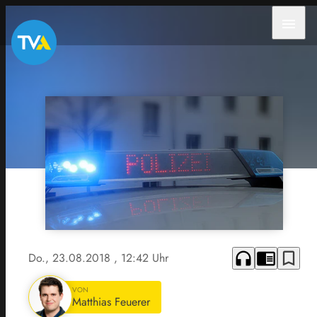
menu
headphones
chrome_reader_mode
bookmark_border
Do., 23.08.2018
, 12:42 Uhr
VON
Matthias Feuerer