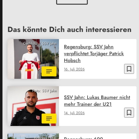
Das könnte Dich auch interessieren
Gschlößl / SSV Jahn
Regensburg: SSV Jahn
verpflichtet Torjäger Patrick
Hobsch
bookmark_border
16. Juli 2026
Foto: SSV Jahn
SSV Jahn: Lukas Baumer nicht
mehr Trainer der U21
bookmark_border
14. Juli 2026
Andreas Nickl