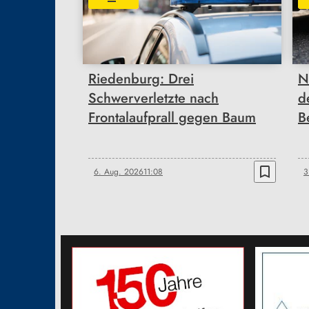
Riedenburg: Drei
N
Schwerverletzte nach
d
Frontalaufprall gegen Baum
B
bookmark_border
6. Aug. 2026
11:08
3