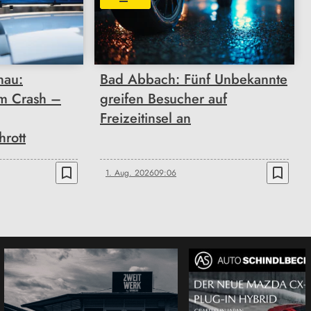
nau:
Bad Abbach: Fünf Unbekannte
m Crash –
greifen Besucher auf
Freizeitinsel an
rott
bookmark_border
bookmark_border
1. Aug. 2026
09:06