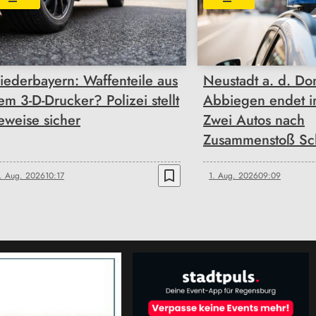
iederbayern: Waffenteile aus
Neustadt a. d. Do
em 3-D-Drucker? Polizei stellt
Abbiegen endet i
eweise sicher
Zwei Autos nach
Zusammenstoß Sch
bookmark_border
. Aug. 2026
10:17
1. Aug. 2026
09:09