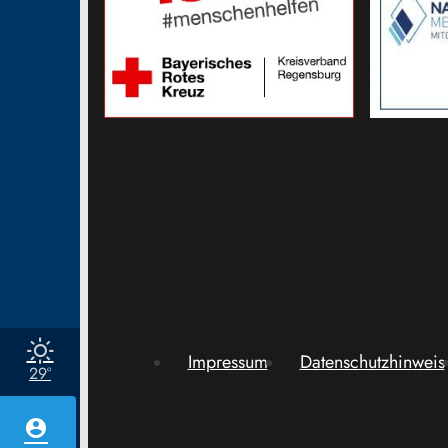
Impressum
Datenschutzhinweis
29°
account_circle