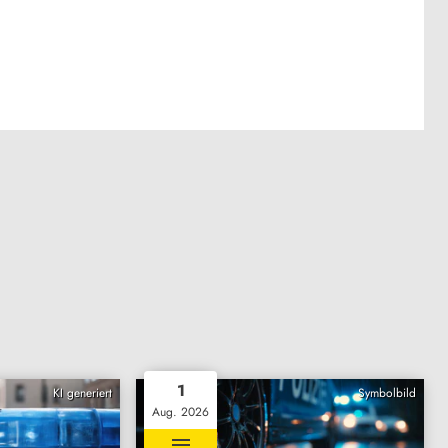
1
KI generiert
Symbolbild
Aug. 2026