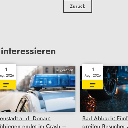
Zurück
interessieren
1
1
KI generiert
ug. 2026
Aug. 2026
eustadt a. d. Donau:
Bad Abbach: Fünf
bbiegen endet im Crash –
greifen Besucher 