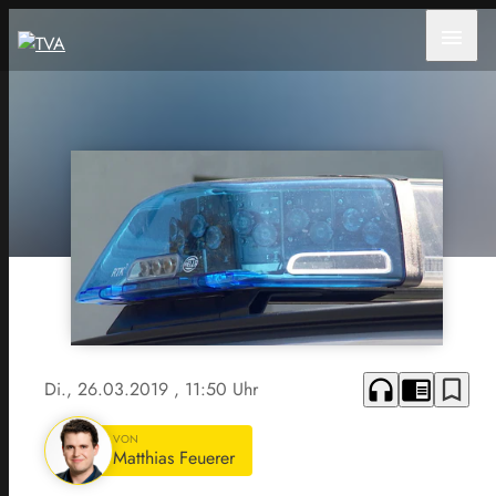
menu
headphones
chrome_reader_mode
bookmark_border
Di., 26.03.2019
, 11:50 Uhr
VON
Matthias Feuerer