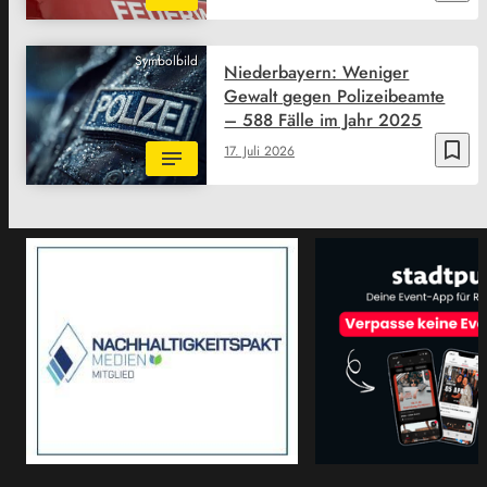
Symbolbild
Niederbayern: Weniger
Gewalt gegen Polizeibeamte
– 588 Fälle im Jahr 2025
bookmark_border
17. Juli 2026