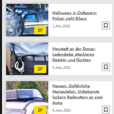
Halloween in Ostbayern:
Polizei zieht Bilanz
bookmark_border
1. Nov. 2025
Neustadt an der Donau:
Ladendiebe attackieren
Detektiv und flüchten
bookmark_border
9. Aug. 2026
Hausen: Gefährliche
Manipulation: Unbekannte
lockern Radmuttern an zwei
Autos
bookmark_border
8. Aug. 2026