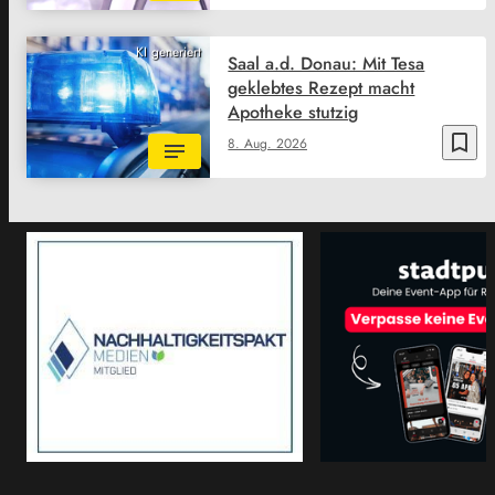
KI generiert
Saal a.d. Donau: Mit Tesa
geklebtes Rezept macht
Apotheke stutzig
bookmark_border
8. Aug. 2026