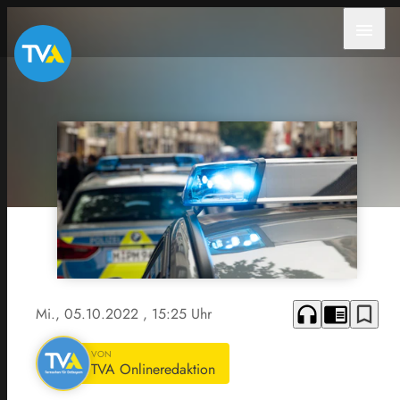
menu
headphones
chrome_reader_mode
bookmark_border
Mi., 05.10.2022
, 15:25 Uhr
VON
TVA Onlineredaktion