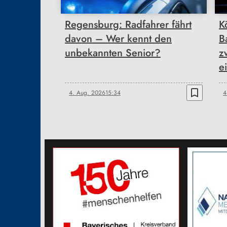
Regensburg: Radfahrer fährt
K
davon – Wer kennt den
B
unbekannten Senior?
z
e
bookmark_border
4. Aug. 2026
15:34
4