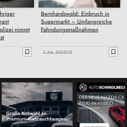
hriger
Bernhardswald: Einbruch in
rant
Supermarkt – Umfangreiche
olizei nimmt
Fahndungsmaßnahmen
st
bookmark_border
bookmark_border
3. Aug. 2026
18:53