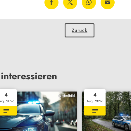
Zurück
interessieren
4
4
Symbolbild
ug. 2026
Aug. 2026