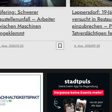
öfering: Schwerer
Lappersdorf: 19-Jä
austellenunfall – Arbeiter
versucht in Restau
wischen Maschinen
einzubrechen – P
ingeklemmt
Tatverdächtigen fe
bookmark_border
. Aug. 2026
10:22
4. Aug. 2026
09:20