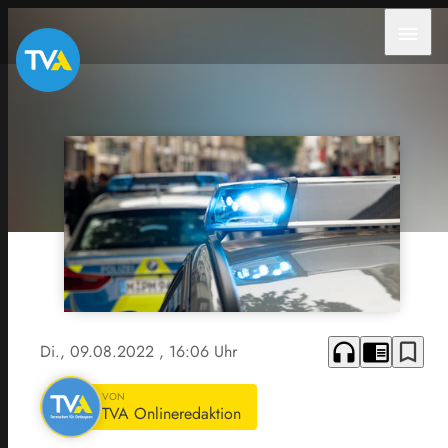
menu
headphones
chrome_reader_mode
bookmark_border
Di., 09.08.2022
, 16:06 Uhr
VON
TVA Onlineredaktion