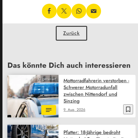
Zurück
Das könnte Dich auch interessieren
KI generiert
Mottorradfahrerin verstorben -
Schwerer Motorradunfall
zwischen Nittendorf und
Sinzing
bookmark_border
9. Aug. 2026
KI generiert
Pfatter: 18-Jährige bedroht