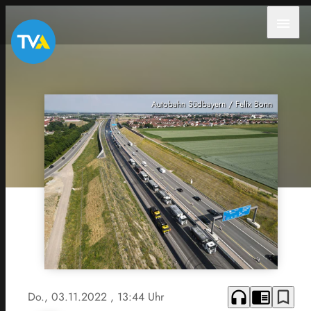
menu
Autobahn Südbayern / Felix Bonn
headphones
chrome_reader_mode
bookmark_border
Do., 03.11.2022
, 13:44 Uhr