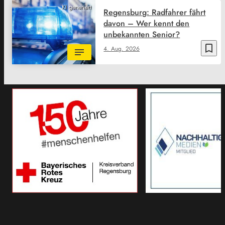
KI generiert
Regensburg: Radfahrer fährt
davon – Wer kennt den
unbekannten Senior?
bookmark_border
4. Aug. 2026