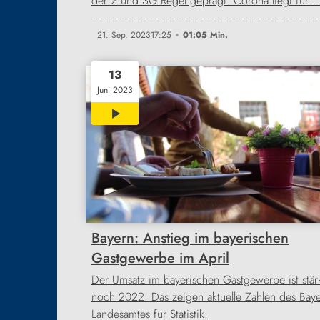
der 2 und 3G Regel geprägt. Corona liegt für 
21. Sep. 2023
17:25
01:05 Min.
13
Juni 2023
00:36
Bayern: Anstieg im bayerischen
Gastgewerbe im April
Der Umsatz im bayerischen Gastgewerbe ist stärk
noch 2022. Das zeigen aktuelle Zahlen des Bay
Landesamtes für Statistik.