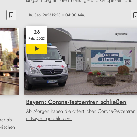
…
langsam beginnt die Erkältungs- und Grippezeit. Und 
bookmark_border
bookmark_b
18. Sep. 2023
15:23
04:00 Min.
28
Feb. 2023
00:24
Bayern: Corona-Testzentren schließen
Ab Morgen haben die öffentlichen Corona-Testzentren
in Bayern geschlossen.
er als
erischen