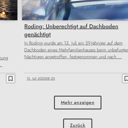
Roding: Unberechtigt auf Dachboden
genächtigt
In Roding wurde am 13. Juli ein 59-Jähriger auf dem
Dachboden eines Mehrfamilienhauses beim unbefugte
Nächtigen angetroffen, festgenommen und nach …
zung
 …
bookmark_border
bookmark_b
13. Juli 2025
08:25
Mehr anzeigen
Zurück