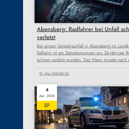
Abensberg: Radfahrer bei Unfall sc
verletzt
Bei einem Verkehrsunfall in Abensberg im Landk
Kelheim ist am Samstagmorgen ein 36-jähriger R
schwer verletzt worden. Der Mann musste nac
31. Mai 2026
08:55
4
Apr. 2026