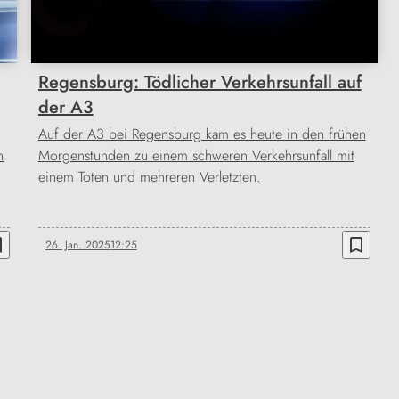
Regensburg: Tödlicher Verkehrsunfall auf
der A3
Auf der A3 bei Regensburg kam es heute in den frühen
n
Morgenstunden zu einem schweren Verkehrsunfall mit
einem Toten und mehreren Verletzten.
order
bookmark_border
26. Jan. 2025
12:25