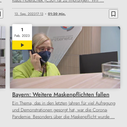
…
Klaus Holetschek (CSU) rät zu Impfungen. Wir …
order
bookmark_border
13. Sep. 2023
17:13
01:20 Min.
1
Feb. 2023
00:30
Bayern: Weitere Maskenpflichten fallen
Ein Thema, das in den letzten Jahren für viel Aufregung
und Demonstrationen gesorgt hat, war die Corona-
Pandemie. Besonders über die Maskenpflicht wurde …