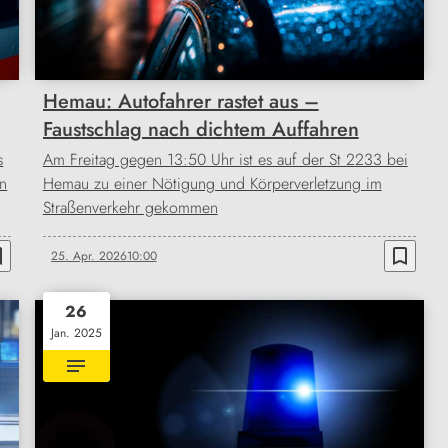
Hemau: Autofahrer rastet aus –
Faustschlag nach dichtem Auffahren
s
Am Freitag gegen 13:50 Uhr ist es auf der St 2233 bei
en
Hemau zu einer Nötigung und Körperverletzung im
Straßenverkehr gekommen
order
bookmark_border
25. Apr. 2026
10:00
26
Jan. 2025