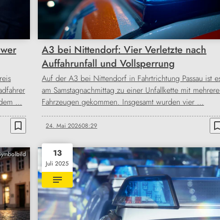
hwer
A3 bei Nittendorf: Vier Verletzte nach
Auffahrunfall und Vollsperrung
reis
Auf der A3 bei Nittendorf in Fahrtrichtung Passau ist e
adfahrer
am Samstagnachmittag zu einer Unfallkette mit mehrer
h dem …
Fahrzeugen gekommen. Insgesamt wurden vier …
bookmark_border
bookmark_b
24. Mai 2026
08:29
13
Symbolbild
Juli 2025