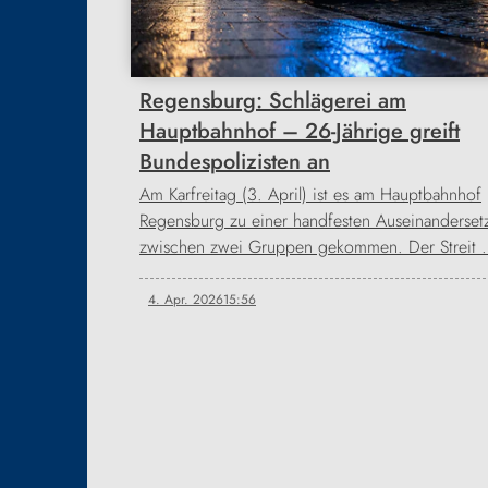
Regensburg: Schlägerei am
Hauptbahnhof – 26-Jährige greift
Bundespolizisten an
Am Karfreitag (3. April) ist es am Hauptbahnhof
Regensburg zu einer handfesten Auseinanderset
zwischen zwei Gruppen gekommen. Der Streit
4. Apr. 2026
15:56