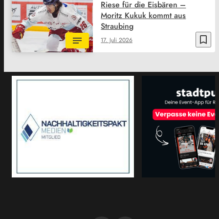
Riese für die Eisbären –
Moritz Kukuk kommt aus
Straubing
bookmark_border
17. Juli 2026