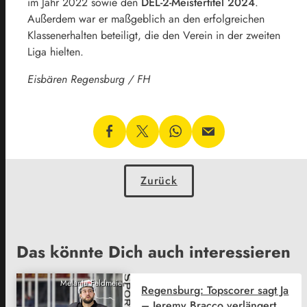
im Jahr 2022 sowie den
DEL-2-Meistertitel 2024
.
Außerdem war er maßgeblich an den erfolgreichen
Klassenerhalten beteiligt, die den Verein in der zweiten
Liga hielten.
Eisbären Regensburg / FH
Zurück
Das könnte Dich auch interessieren
Melanie Feldmeier
Regensburg: Topscorer sagt Ja
– Jeremy Bracco verlängert