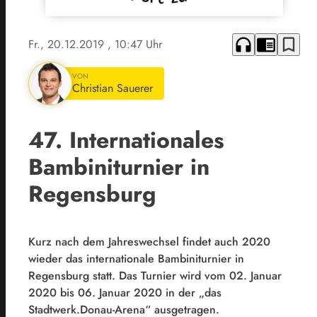
headphones
chrome_reader_mode
bookmark_border
Fr., 20.12.2019
, 10:47 Uhr
VON
Christian Sauerer
47. Internationales
Bambiniturnier in
Regensburg
Kurz nach dem Jahreswechsel findet auch 2020
wieder das internationale Bambiniturnier in
Regensburg statt. Das Turnier wird vom 02. Januar
2020 bis 06. Januar 2020 in der „das
Stadtwerk.Donau-Arena“ ausgetragen.