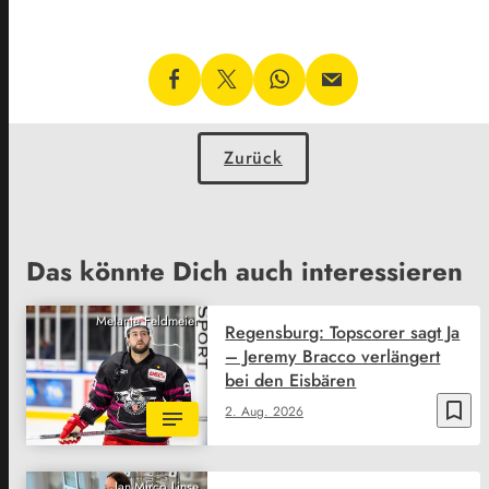
Zurück
Das könnte Dich auch interessieren
Melanie Feldmeier
Regensburg: Topscorer sagt Ja
– Jeremy Bracco verlängert
bei den Eisbären
bookmark_border
2. Aug. 2026
Jan-Mirco Linse