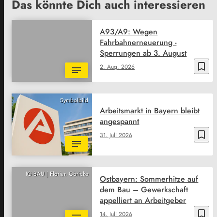
Das könnte Dich auch interessieren
A93/A9: Wegen
Fahrbahnerneuerung -
Sperrungen ab 3. August
bookmark_border
2. Aug. 2026
Symbolbild
Arbeitsmarkt in Bayern bleibt
angespannt
bookmark_border
31. Juli 2026
IG BAU | Florian Göricke
Ostbayern: Sommerhitze auf
dem Bau – Gewerkschaft
appelliert an Arbeitgeber
bookmark_border
14. Juli 2026