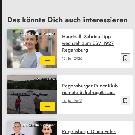
Das könnte Dich auch interessieren
Hans-Christian Wagner
Handball: Sabrina Lipp
wechselt zum ESV 1927
Regensburg
bookmark_border
15. Juli 2026
R. F. Dietze
Regensburger Ruder-Klub
richtete Schulregatta aus
bookmark_border
14. Juli 2026
Hans-Christian Wagner
Regensburg: Diana Feles