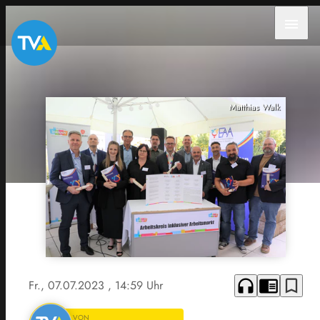
menu
Matthias Walk
headphones
chrome_reader_mode
bookmark_border
Fr., 07.07.2023
, 14:59 Uhr
VON