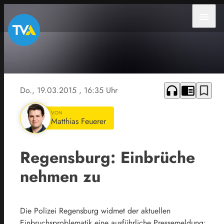
menu
headphones
chrome_reader_mode
bookmark_border
Do., 19.03.2015
, 16:35 Uhr
VON
Matthias Feuerer
Regensburg: Einbrüche
nehmen zu
Die Polizei Regensburg widmet der aktuellen
Einbruchsproblematik eine ausführliche Pressemeldung: