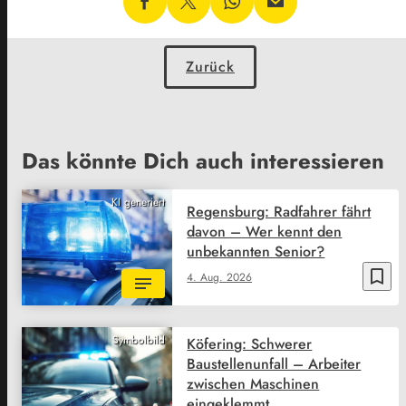
Zurück
Das könnte Dich auch interessieren
KI generiert
Regensburg: Radfahrer fährt
davon – Wer kennt den
unbekannten Senior?
bookmark_border
4. Aug. 2026
Symbolbild
Köfering: Schwerer
Baustellenunfall – Arbeiter
zwischen Maschinen
eingeklemmt